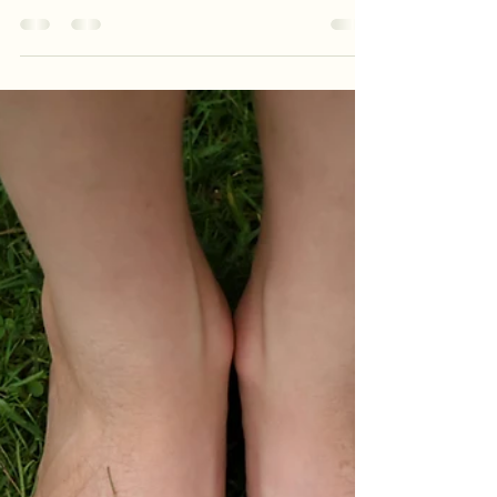
27 jul
3 minuten om te lezen
Inloopmoment - Ontdek jouw
kracht
Misschien herken je het gevoel dat je meer kunt,
maar niet weet hoe. De lichaamsveldscan helpt je
om inzicht te krijgen in jouw energiestromen. Dit
kan een eerste stap zijn om blokkades te
herkennen en te doorbreken.