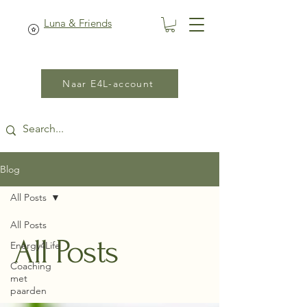
Luna & Friends
Naar E4L-account
Blog
All Posts
All Posts
All Posts
Energy4Life
Coaching
met
paarden