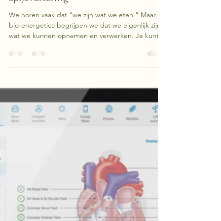
Marlies
29 jul
2 minuten om te lezen
Waarom vitaliteit begint bij
spijsvertering
We horen vaak dat "we zijn wat we eten." Maar in
bio-energetica begrijpen we dat we eigenlijk zijn
wat we kunnen opnemen en verwerken. Je kunt
nog zo gezond eten — als je lichaam de energie
niet efficiënt uit dat voedsel kan halen, blijft
vitaliteit uit.