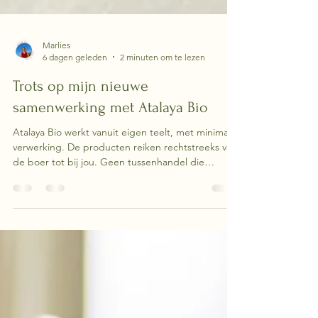
Marlies
6 dagen geleden
2 minuten om te lezen
Trots op mijn nieuwe
samenwerking met Atalaya Bio
Atalaya Bio werkt vanuit eigen teelt, met minimale
verwerking. De producten reiken rechtstreeks van
de boer tot bij jou. Geen tussenhandel die
kwaliteit verdunt of prijzen opdrijft. Precies wat ik
als bio-energetisch coach nastreef: de kracht van
het lichaam ondersteunen met
verzorgingsproducten die puur blijven, van
oorsprong tot toepassing.