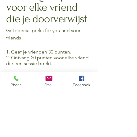
voor elke vriend
die je doorverwijst
Get special perks for you and your
friends
Geef je vrienden 30 punten.
Ontvang 20 punten voor elke vriend
die een sessie boekt.
Phone
Email
Facebook
Log in to refer
Bio- energetische coaching in Waregem
info@luna-friends.be
Lonova BV