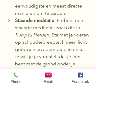
eenvoudigste en meest directe 
manieren om te aarden.
Staande meditatie
: Probeer een 
staande meditatie, zoals die in 
Kung fu Helden
. Sta met je voeten 
op schouderbreedte, knieën licht 
gebogen en adem diep in en uit 
terwijl je je voorstelt dat je één 
bent met de grond onder je 
voeten.
Natuurwandelingen
: Breng tijd 
Phone
Email
Facebook
door in de natuur. Maak een 
wandeling in het bos of langs het 
strand en neem de tijd om bewust 
contact te maken met je 
omgeving.
Ademhalingsoefeningen
: Doe 
ademhalingsoefeningen waarbij je 