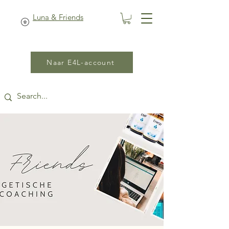
Luna & Friends
Naar E4L-account