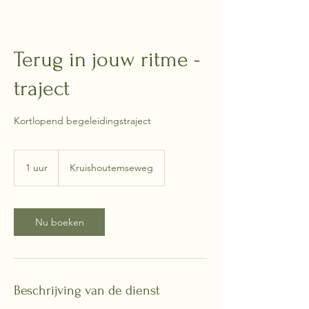
Terug in jouw ritme -
traject
Kortlopend begeleidingstraject
1 uur
1
Kruishoutemseweg
u
u
Nu boeken
Beschrijving van de dienst