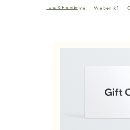
Luna & Friends
Home
Wie ben ik?
C