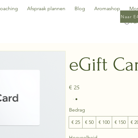
oaching
Afspraak plannen
Blog
Aromashop
Mo
Naar E
eGift Ca
€ 25
Bedrag
€ 25
€ 50
€ 100
€ 150
€ 2
Hoeveelheid