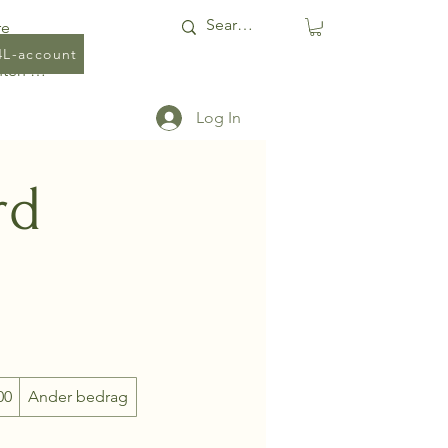
re
4L-account
Punten bekijken
Log In
rd
00
Ander bedrag