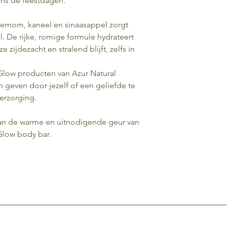
dens de feestdagen.
emom, kaneel en sinaasappel zorgt
l. De rijke, romige formule hydrateert
zijdezacht en stralend blijft, zelfs in
 Glow producten van Azur Natural
n geven door jezelf of een geliefde te
erzorging.
 van de warme en uitnodigende geur van
Glow body bar.