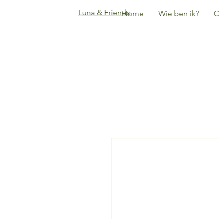
Luna & Friends
Home
Wie ben ik?
C