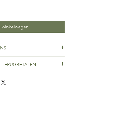
n winkelwagen
ENS
 en sinaasappel
 TERUGBETALEN
 om hygiënische producten waarvan
zegeling heeft verbroken terug te