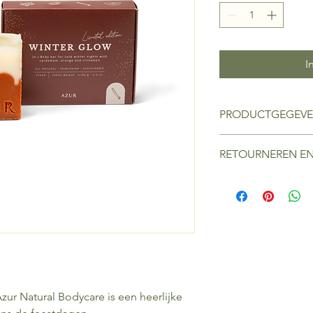
I
PRODUCTGEGEV
kardemom, kaneel
RETOURNEREN EN
Het is niet mogelijk
de consument de ver
sturen.
ur Natural Bodycare is een heerlijke