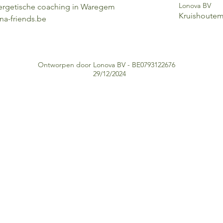
Lonova BV
ergetische coaching in Waregem
Kruishoute
na-friends.be
Ontworpen door Lonova BV - BE0793122676
29/12/2024