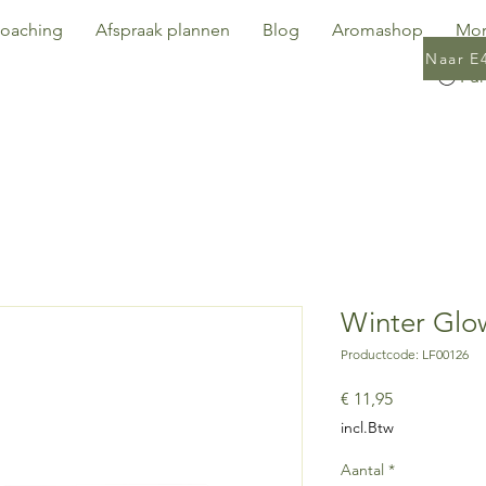
oaching
Afspraak plannen
Blog
Aromashop
Mo
Naar E
Winter Glo
Productcode: LF00126
Prijs
€ 11,95
incl.Btw
Aantal
*