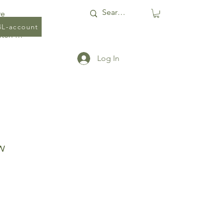
re
4L-account
Punten bekijken
Log In
w