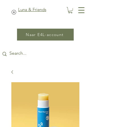
Luna & Friends
Naar E4L-account