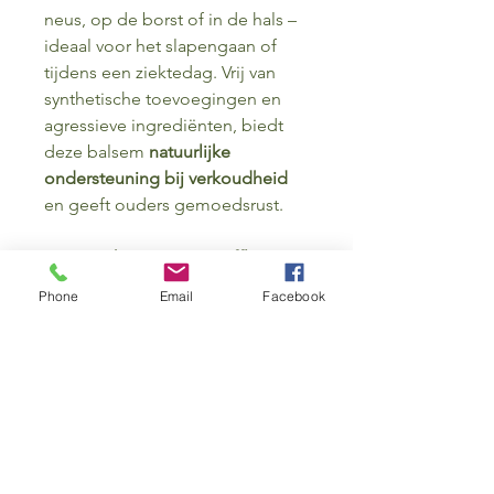
neus, op de borst of in de hals –
ideaal voor het slapengaan of
tijdens een ziektedag. Vrij van
synthetische toevoegingen en
agressieve ingrediënten, biedt
deze balsem
natuurlijke
ondersteuning bij verkoudheid
en geeft ouders gemoedsrust.
Waarom kiezen voor Sniffle
Stopper Balm?
Phone
Email
Facebook
Veilig voor kinderen vanaf 2
jaar
100% natuurlijk en vrij van
synthetische stoffen
Ondersteunt de ademhaling
bij verkoudheid
Verzacht en verzorgt de huid