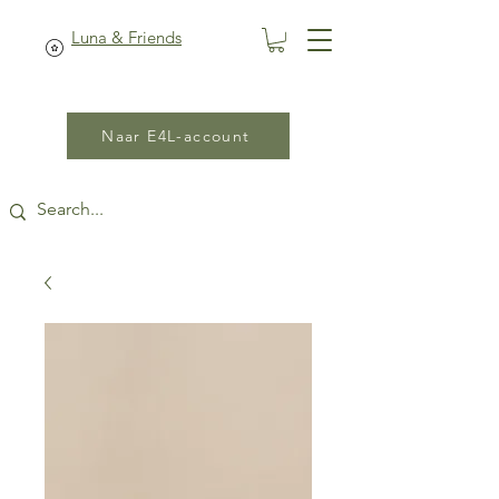
Luna & Friends
Naar E4L-account