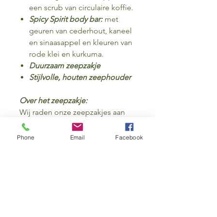
een scrub van circulaire koffie.
Spicy Spirit body bar:
met
geuren van cederhout, kaneel
en sinaasappel en kleuren van
rode klei en kurkuma.
Duurzaam zeepzakje
Stijlvolle, houten zeephouder
Over het zeepzakje:
Wij raden onze zeepzakjes aan
iedereen aan, omdat ze super
praktisch te gebruiken zijn in de
Phone
Email
Facebook
douche. Je stopt de zeep erin,
laat de zeep heerlijk schuimen en
wast je hele lichaam. Daarna hang
je het zakje met de zeep er nog
in op, aan bijvoorbeeld de kraan.
Hier kan de zeep goed drogen
en gaat die nog langer mee! Wij