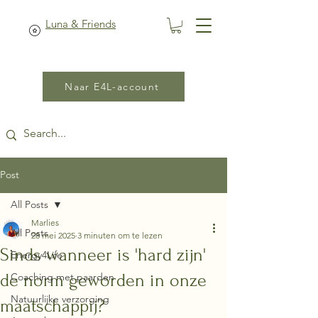
Luna & Friends
Naar E4L-account
Post
All Posts
Marlies
All Posts
28 mei 2025
3 minuten om te lezen
Sinds wanneer is 'hard zijn'
Energy4Life
de norm geworden in onze
Coaching met paarden
Natuurlijke verzorging
maatschappij?