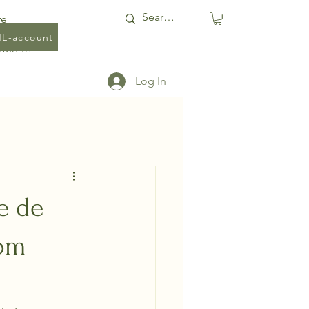
re
4L-account
Punten bekijken
Log In
e de
 om