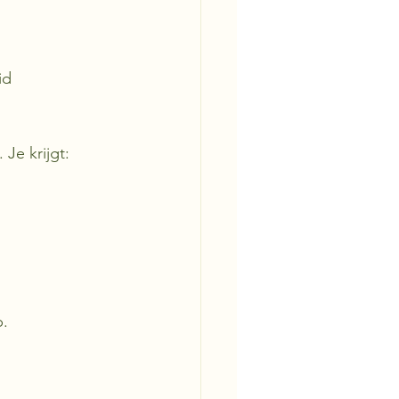
id
 Je krijgt:
p.