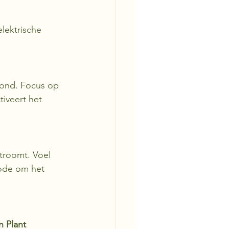
lektrische 
mond. Focus op 
tiveert het 
troomt. Voel 
hode om het 
n Plant 