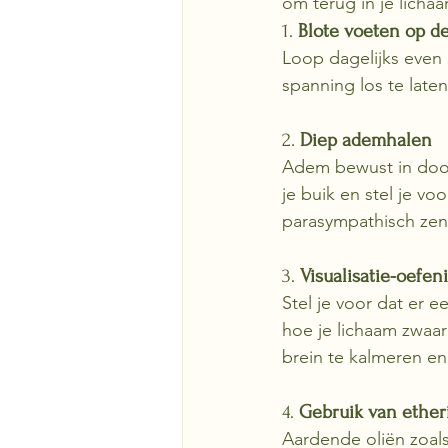
om terug in je licha
1. 
Blote voeten op d
Loop dagelijks even 
spanning los te late
2. 
Diep ademhalen
Adem bewust in door
je buik en stel je vo
parasympathisch zenu
3. 
Visualisatie-oefen
Stel je voor dat er 
hoe je lichaam zwaar
brein te kalmeren en
4. 
Gebruik van ether
Aardende oliën zoals