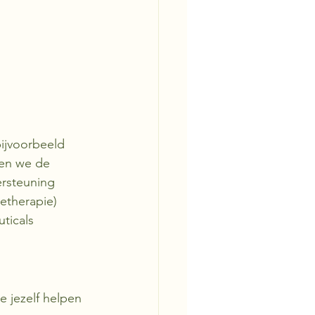
bijvoorbeeld 
pen we de 
rsteuning 
etherapie) 
ticals 
 jezelf helpen 