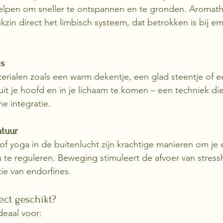
elpen om sneller te ontspannen en te gronden. Aromath
kzin direct het limbisch systeem, dat betrokken is bij em
ls
erialen zoals een warm dekentje, een glad steentje of 
 uit je hoofd en in je lichaam te komen – een techniek di
he integratie.
atuur
of yoga in de buitenlucht zijn krachtige manieren om je e
 te reguleren. Beweging stimuleert de afvoer van stre
ie van endorfines.
ject geschikt?
deaal voor: