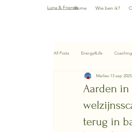
Luna & Friends
Home
Wie ben ik?
C
All Posts
Energy4Life
Coaching
Marlies
13 sep 2025
Aarden in 
welzijnssc
terug in b