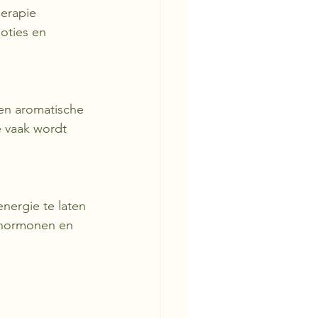
erapie 
oties en 
een aromatische 
e vaak wordt 
nergie te laten 
sshormonen en 