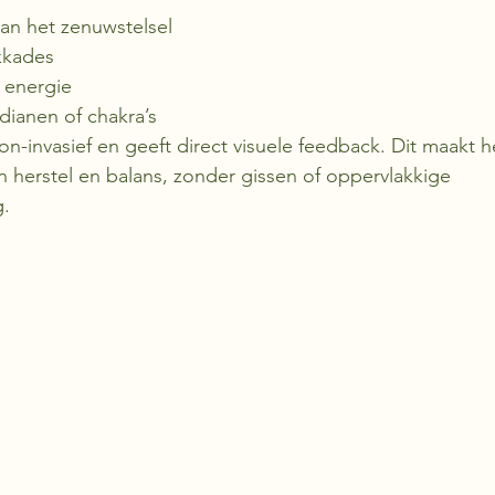
van het zenuwstelsel
kkades
e energie
dianen of chakra’s
non-invasief en geeft direct visuele feedback. Dit maakt 
n herstel en balans, zonder gissen of oppervlakkige 
g.