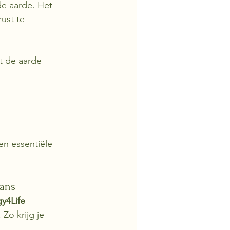
de aarde. Het 
ust te 
t de aarde 
n essentiële 
lans
y4Life 
Zo krijg je 