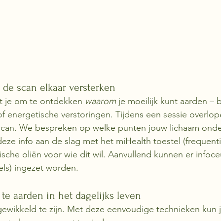
de scan elkaar versterken
t je om te ontdekken 
waarom
 je moeilijk kunt aarden – 
of energetische verstoringen. Tijdens een sessie overlo
 scan. We bespreken op welke punten jouw lichaam onde
eze info aan de slag met het miHealth toestel (frequenti
sche oliën voor wie dit wil. Aanvullend kunnen er infoceu
ls) ingezet worden. 
 te aarden in het dagelijks leven
gewikkeld te zijn. Met deze eenvoudige technieken kun je