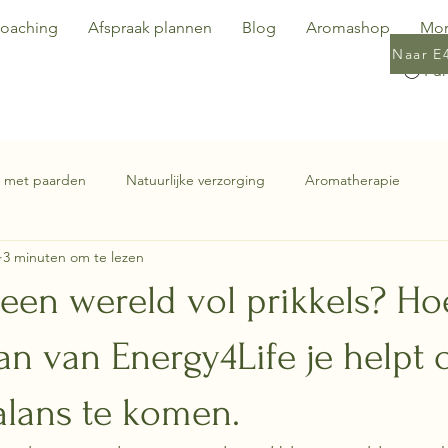
oaching
Afspraak plannen
Blog
Aromashop
Mo
Naar E
 met paarden
Natuurlijke verzorging
Aromatherapie
3 minuten om te lezen
een wereld vol prikkels? Ho
an van Energy4Life je helpt
alans te komen.