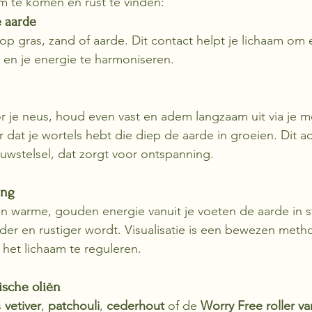
am te komen en rust te vinden:
e aarde
op gras, zand of aarde. Dit contact helpt je lichaam om e
n en je energie te harmoniseren.
 je neus, houd even vast en adem langzaam uit via je 
or dat je wortels hebt die diep de aarde in groeien. Dit ac
wstelsel, dat zorgt voor ontspanning.
ing
een warme, gouden energie vanuit je voeten de aarde in s
der en rustiger wordt. Visualisatie is een bewezen met
 het lichaam te reguleren.
ische oliën
 
vetiver
, 
patchouli
, 
cederhout
 of de 
Worry Free roller va