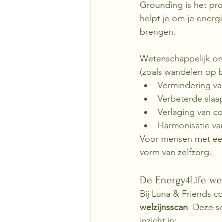
Grounding is het pro
helpt je om je energi
brengen. 
Wetenschappelijk on
(zoals wandelen op b
Vermindering va
Verbeterde slaap
Verlaging van co
Harmonisatie va
Voor mensen met een
vorm van zelfzorg.
De Energy4Life wel
Bij Luna & Friends c
welzijnsscan
. Deze s
inzicht in: