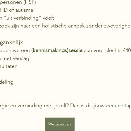
 personen (HSP)
HD of autisme
h “uit verbinding” voelt
oek zijn naar een holistische aanpak zonder zweverighe
gankelijk
ieden we een (
kennismakings)sessie
 aan voor slechts €40.
n met verslag
sultaten
deling
rgie en verbinding met jezelf? Dan is dit jouw eerste sta
Welzijnsscan