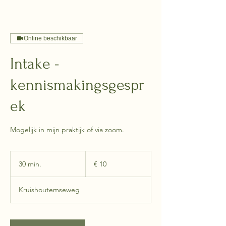
Online beschikbaar
Intake -
kennismakingsgespr
ek
Mogelijk in mijn praktijk of via zoom.
10
euro
30 min.
3
€ 10
0
m
Kruishoutemseweg
i
n
.