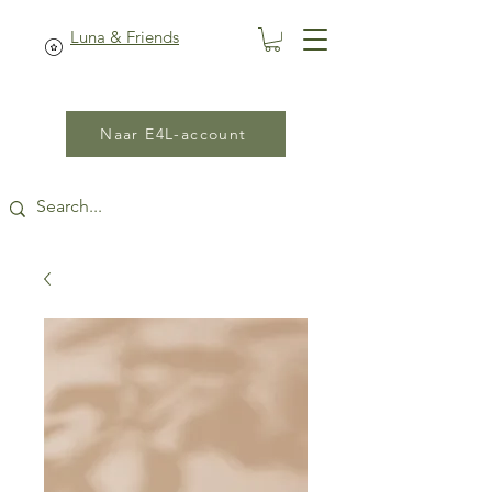
Luna & Friends
Naar E4L-account