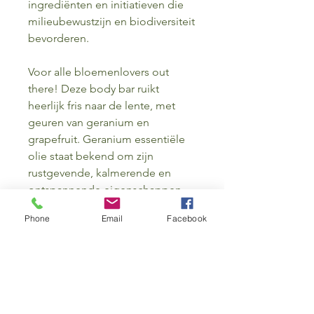
ingrediënten en initiatieven die
milieubewustzijn en biodiversiteit
bevorderen.
Voor alle bloemenlovers out
there! Deze body bar ruikt
heerlijk fris naar de lente, met
geuren van geranium en
grapefruit. Geranium essentiële
olie staat bekend om zijn
rustgevende, kalmerende en
ontspannende eigenschappen.
De prachtige kleur komt van roze
Phone
Email
Facebook
klei, ook wel
rose clay
genoemd.
Roze klei is geschikt voor elk
huidtype, maar is juist ook heel
geschikt voor de droge en
gevoelige huid. Het geeft een
hele lichte vorm van exfoliatie