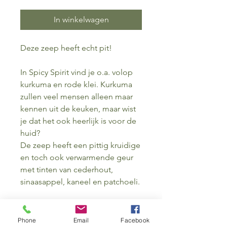
In winkelwagen
Deze zeep heeft echt pit!
In Spicy Spirit vind je o.a. volop
kurkuma en rode klei. Kurkuma
zullen veel mensen alleen maar
kennen uit de keuken, maar wist
je dat het ook heerlijk is voor de
huid?
De zeep heeft een pittig kruidige
en toch ook verwarmende geur
met tinten van cederhout,
sinaasappel, kaneel en patchoeli.
Na een frisse herfstwandeling is
een douche met deze zeep de
Phone
Email
Facebook