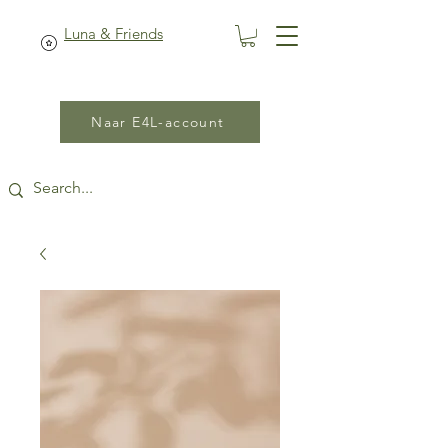
Luna & Friends
Naar E4L-account