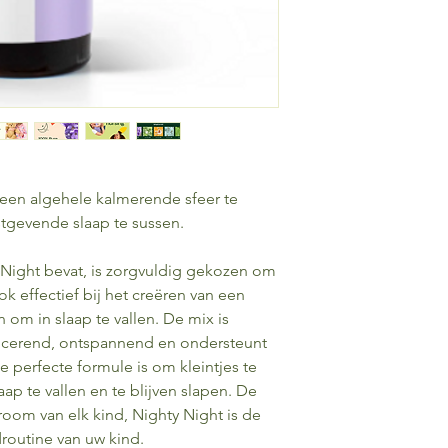
zoals (huis)artsen, m
hulpverlening, (acut
fysiotherapeuten en 
op deze website noc
kunnen gezien worde
medische of andere p
ondersteuning of info
bedoeld als hulpmidde
(zelf-)diagnose. De i
en ​​algehele kalmerende sfeer te
informatie en is niet 
tgevende slaap te sussen.
persoon of één speci
bijvoorbeeld de bezo
omgeving. Dit betek
y Night bevat, is zorgvuldig gekozen om
informatie geen diag
ook effectief bij het creëren van een
waarde kunnen hecht
 om in slaap te vallen. De mix is ​​
situatie of die van a
ncerend, ontspannend en ondersteunt
In gevallen van ziekt
 perfecte formule is om kleintjes te
behandelingen of ond
ap te vallen en te blijven slapen. De
bedoeld als onderste
room van elk kind, Nighty Night is de
website kan in dergeli
ondersteuning van:
droutine van uw kind.