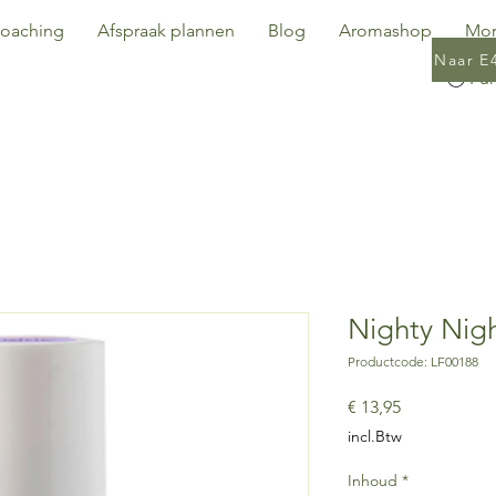
oaching
Afspraak plannen
Blog
Aromashop
Mo
Naar E
Nighty Nigh
Productcode: LF00188
Prijs
€ 13,95
incl.Btw
Inhoud
*