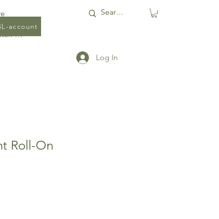
re
4L-account
Punten bekijken
Log In
t Roll-On