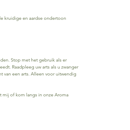
a. het contact tussen
andere naasten) en d
of andere hulpverlen
ende kruidige en aardse ondertoon
b. de adviezen die hi
Bezoekers wordt aa
klachten of symptome
behandelend arts of 
professioneel onderz
medische zorg te on
geadviseerd om het t
den. Stop met het gebruik als er
zorg nooit uit te ste
reedt. Raadpleeg uw arts als u zwanger
advies nooit te veron
 van een arts. Alleen voor uitwendig
informatie.
Bij acute medische k
en bij het verergere
bezoekers geadvisee
et mij of kom langs in onze Aroma
hun eigen (huis)arts
‘Zelfzorg informatie’ 
In een aantal gevalle
‘(zelfzorg)adviezen’.
geval direct medisch