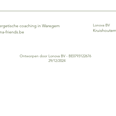
geval specifieke bet
situatie van de bezo
informatie op deze w
De zelfzorg adviezen
algemene richtlijnen 
Lonova BV
ergetische coaching in Waregem
veelvoorkomende en 
Kruishoute
na-friends.be
bij deze minder erns
vóórkomen, is het van
en bij aanhoudende 
professionele hulp i
betreft m.b.t. het ge
Ontworpen door Lonova BV - BE0793122676
betreft het in geen 
29/12/2024
of informatie die spe
individuele medische
iemand waarvoor zij/h
zoekt.
Voor de volledigheid:
Luna & Friends – Lon
diagnose, behandelin
De inhoud van deze si
informatieve doelein
stellen van een eige