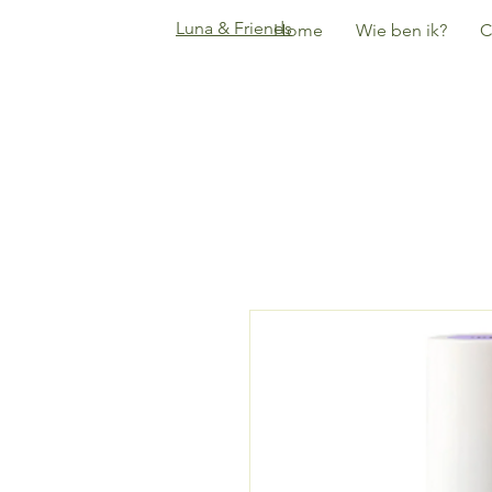
Luna & Friends
Home
Wie ben ik?
C