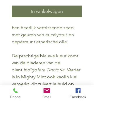
In winkelwagen
Een heerlijk verfrissende zeep
met geuren van eucalyptus en
pepermunt etherische olie.
De prachtige blauwe kleur komt
van de bladeren van de
plant
Indigofera Tinctoria
. Verder
is in Mighty Mint ook kaolin klei
verwerkt, dit zuivert je huid op
een milde manier. Deze body bar
Phone
Email
Facebook
zal je verbazen, maar na 1 keer
kun je niet meer zonder!
PRODUCTGEGEVENS