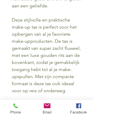
aan een geliefde.
Deze stijlvolle en praktische
make-up tas is perfect voor het
opbergen van al je favoriete
make-upproducten. De tas is
gemaakt van super zacht fluweel,
met een luxe gouden rits aan de
bovenkant, zodat je gemakkelijk
toegang hebt tot al je make-
upspullen. Met zijn compacte
formaat is deze tas ook ideaal
voor op reis of onderweg.
Met de make-up tas Roest van
Azur blijven al je make-
Phone
Email
Facebook
upproducten georganiseerd en
beschermd, terwijl je er ook nog