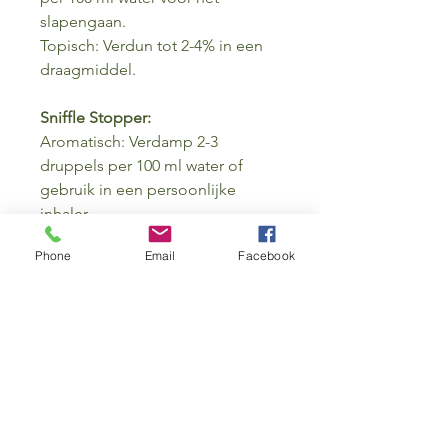
slapengaan.
Topisch: Verdun tot 2-4% in een
draagmiddel.
Sniffle Stopper:
Aromatisch: Verdamp 2-3
druppels per 100 ml water of
gebruik in een persoonlijke
inhaler.
Topisch: Verdun tot 3-5% in een
Phone
Email
Facebook
drager en breng aan op de borst
en onder de neus.
Studietijd:
Aromatisch: Verdamp 2-3
druppels per 100 ml water of
gebruik in een persoonlijke
inhaler.