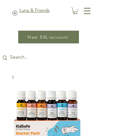
Luna & Friends
Naar E4L-account