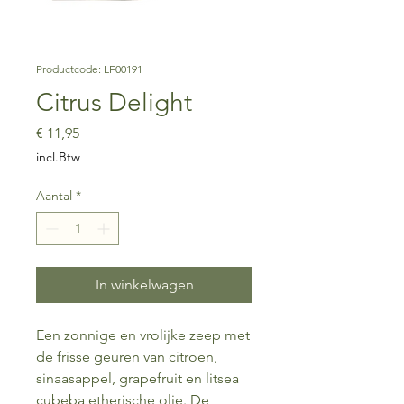
Productcode: LF00191
Citrus Delight
Prijs
€ 11,95
incl.Btw
Aantal
*
In winkelwagen
Een zonnige en vrolijke zeep met
de frisse geuren van citroen,
sinaasappel, grapefruit en litsea
cubeba etherische olie. De