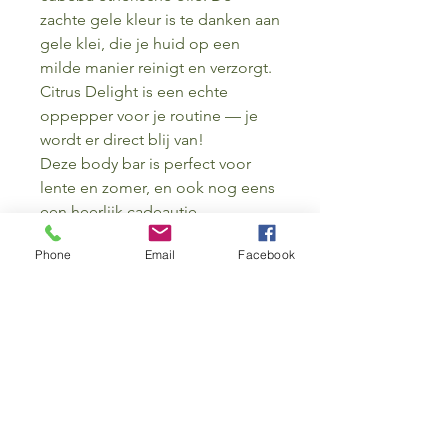
zachte gele kleur is te danken aan
gele klei, die je huid op een
milde manier reinigt en verzorgt.
Citrus Delight is een echte
oppepper voor je routine — je
wordt er direct blij van!
Deze body bar is perfect voor
lente en zomer, en ook nog eens
een heerlijk cadeautje.
Phone
Email
Facebook
Let op: limited edition voor de
lente + zomer. Hij is dus maar in
beperkte oplage beschikbaar.
Ingrediënten
Ingrediënten
: Verzeepte olijfolie,