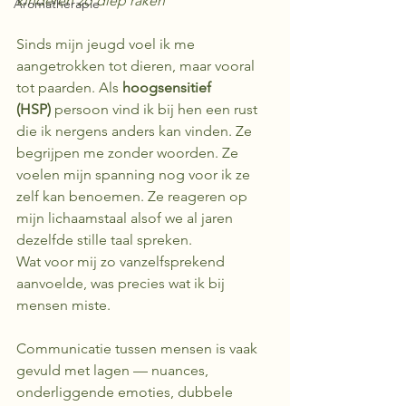
kinderen zo diep raken
Aromatherapie
Sinds mijn jeugd voel ik me 
aangetrokken tot dieren, maar vooral 
tot paarden. Als 
hoogsensitief 
(HSP)
 persoon vind ik bij hen een rust 
die ik nergens anders kan vinden. Ze 
begrijpen me zonder woorden. Ze 
voelen mijn spanning nog voor ik ze 
zelf kan benoemen. Ze reageren op 
mijn lichaamstaal alsof we al jaren 
dezelfde stille taal spreken.
Wat voor mij zo vanzelfsprekend 
aanvoelde, was precies wat ik bij 
mensen miste. 
Communicatie tussen mensen is vaak 
gevuld met lagen — nuances, 
onderliggende emoties, dubbele 