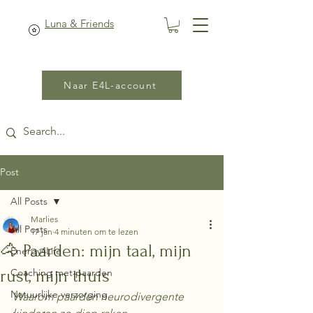
Luna & Friends
Naar E4L-account
Post
All Posts
Marlies
All Posts
17 jan
4 minuten om te lezen
🐴 Paarden: mijn taal, mijn
Energy4Life
rust, mijn thuis
Coaching met paarden
Natuurlijke verzorging
Waarom paarden neurodivergente 