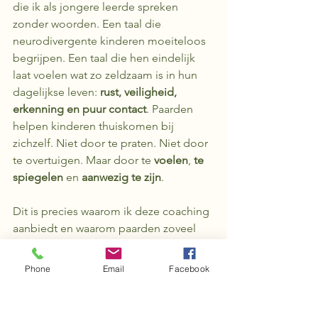
die ik als jongere leerde spreken 
zonder woorden. Een taal die 
neurodivergente kinderen moeiteloos 
begrijpen. Een taal die hen eindelijk 
laat voelen wat zo zeldzaam is in hun 
dagelijkse leven: 
rust, veiligheid, 
erkenning en puur contact
. Paarden 
helpen kinderen thuiskomen bij 
zichzelf. Niet door te praten. Niet door 
te overtuigen. Maar door te 
voelen
, 
te 
spiegelen
 en 
aanwezig te zijn
.
Dit is precies waarom ik deze coaching 
aanbiedt en waarom paarden zoveel 
betekenen voor mij en voor de 
kinderen. Voor iedereen die eindelijk 
Phone
Email
Facebook
wil ademen in een wereld die soms te 
veel vraagt. Precies wat ik bij 
Luna & 
Friends
 elke dag wil bieden: Een 