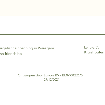
Lonova BV
ergetische coaching in Waregem
Kruishoute
na-friends.be
Ontworpen door Lonova BV - BE0793122676
29/12/2024