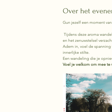
Over het even
Gun jezelf een moment van 
 Tijdens deze aroma wandeling neem ik je mee op een zintuiglijke reis langs geuren die het lichaam tot rust brengen 
en het zenuwstelsel verzach
Adem in, voel de spanning 
innerlijke stilte.
Een wandeling die je opnieu
Voel je welkom om mee te 