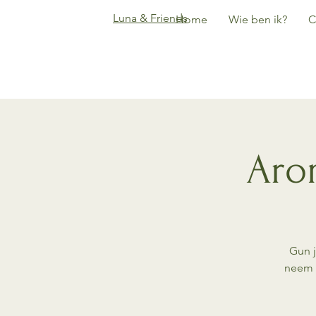
Luna & Friends
Home
Wie ben ik?
C
Aro
Gun j
neem i