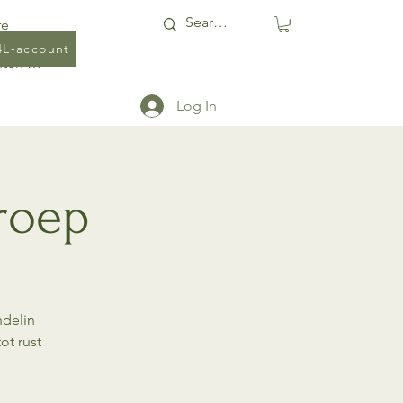
re
4L-account
Punten bekijken
Log In
roep
ndelin
ot rust