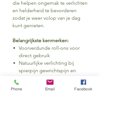
die helpen ongemak te verlichten
en helderheid te bevorderen
zodat je weer volop van je dag
kunt genieten.
Belangrijkste kenmerken:
Voorverdunde roll-ons voor
direct gebruik
Natuurlijke verlichting bij
spierpijn gewrichtspijn en
hoofdpijn
Bevat krachtige essentiële
Phone
Email
Facebook
oliën voor comfort en
ontspanning
Handig formaat voor
onderweg
Hoe te gebruiken?
Elke blend is voorverdund tot 5%