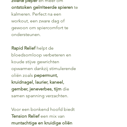
zwarte peper
en meer om
ontstoken geïrriteerde spieren
te
kalmeren. Perfect na een
workout, een zware dag of
gewoon om spiercomfort te
ondersteunen.
Rapid Relief
helpt de
bloedsomloop verbeteren en
koude stijve gewrichten
opwarmen dankzij stimulerende
oliën zoals
pepermunt,
kruidnagel, laurier, kaneel,
gember, jeneverbes, tijm
die
samen spanning verzachten.
Voor een bonkend hoofd biedt
Tension Relief
een mix van
muntachtige en kruidige oliën