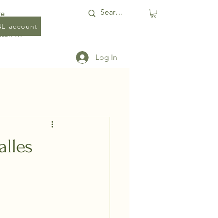
re
4L-account
Punten bekijken
Log In
alles