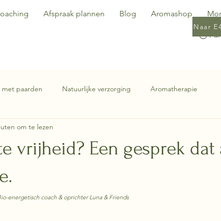
oaching
Afspraak plannen
Blog
Aromashop
Mo
Naar E
 met paarden
Natuurlijke verzorging
Aromatherapie
nuten om te lezen
te vrijheid? Een gesprek dat 
e.
io-energetisch coach & oprichter Luna & Friends