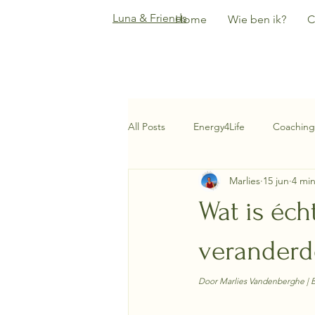
Luna & Friends
Home
Wie ben ik?
C
All Posts
Energy4Life
Coaching
Marlies
15 jun
4 mi
Wat is éch
veranderd
Door Marlies Vandenberghe | B