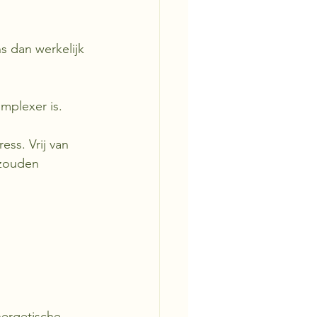
s dan werkelijk 
omplexer is.
ss. Vrij van 
 zouden 
nergetische 