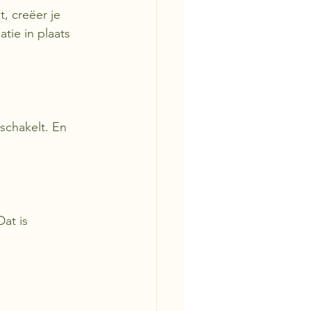
, creëer je 
ie in plaats 
schakelt. En 
at is 