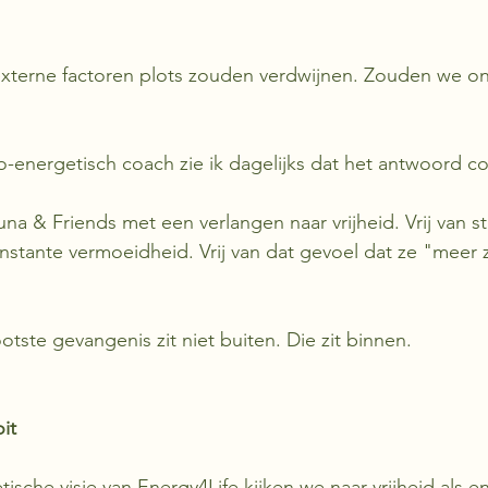
 externe factoren plots zouden verdwijnen. Zouden we on
bio-energetisch coach zie ik dagelijks dat het antwoord c
 & Friends met een verlangen naar vrijheid. Vrij van stre
constante vermoeidheid. Vrij van dat gevoel dat ze "meer
ootste gevangenis zit niet buiten. Die zit binnen.
it
ische visie van Energy4Life kijken we naar vrijheid als e